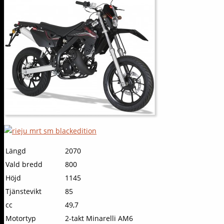
Längd
2070
Vald bredd
800
Höjd
1145
Tjänstevikt
85
cc
49,7
Motortyp
2-takt Minarelli AM6