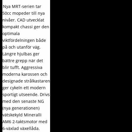
Nya MRT-serien tar
50cc mopeder till nya
nivåer. CAD utvecklat
kompakt chassi ger den
optimala
viktfördelningen både
på och utanför väg.
Längre hjulbas ger
bättre grepp när det
blir tufft. Aggressiva
moderna karossen och
designade strålkastaren
ger cykeln ett modern
sportigt utseende. Drivs
med den senaste NG
(nya generationen)
vätskekyld Mineralli
AM6 2-taktsmotor med
6-växlad växellåda.