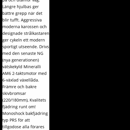
Längre hjulbas ger
bättre grepp när det
blir tufft. Aggressiva
moderna karossen och
designade strålkastaren
ger cykeln ett modern
sportigt utseende. Drivs
med den senaste NG
(nya generationen)
vätskekyld Mineralli
AM6 2-taktsmotor med
6-växlad växellåda.
Främre och bakre
skivbromsar
(220/180mm), Kvalitets
fjädring runt om!
Monoshock bakfjädring
typ PRS för att
tillgodose alla förares