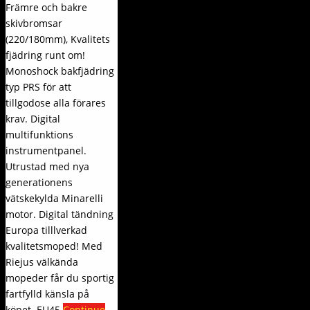
Främre och bakre
skivbromsar
(220/180mm), Kvalitets
fjädring runt om!
Monoshock bakfjädring
typ PRS för att
tillgodose alla förares
krav. Digital
multifunktions
instrumentpanel.
Utrustad med nya
generationens
vätskekylda Minarelli
motor. Digital tändning
Europa tilllverkad
kvalitetsmoped! Med
Riejus välkända
mopeder får du sportig
fartfylld känsla på
köpet. EU45
Continue