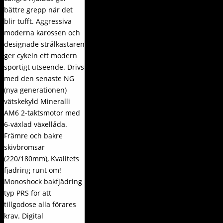
bättre grepp när det
blir tufft. Aggressiva
moderna karossen och
designade strålkastaren
ger cykeln ett modern
sportigt utseende. Drivs
med den senaste NG
(nya generationen)
vätskekyld Mineralli
AM6 2-taktsmotor med
6-växlad växellåda.
Främre och bakre
skivbromsar
(220/180mm), Kvalitets
fjädring runt om!
Monoshock bakfjädring
typ PRS för att
tillgodose alla förares
krav. Digital