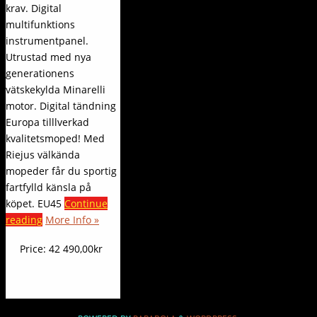
krav. Digital
multifunktions
instrumentpanel.
Utrustad med nya
generationens
vätskekylda Minarelli
motor. Digital tändning
Europa tilllverkad
kvalitetsmoped! Med
Riejus välkända
mopeder får du sportig
fartfylld känsla på
köpet. EU45
Continue
reading
More Info »
Price:
42 490,00kr