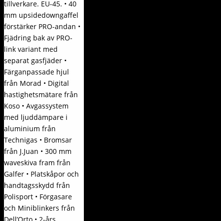
tillverkare. EU-45. • 40
mm upsidedowngaffel
förstärker PRO-andan •
Fjädring bak av PRO-
link variant med
separat gasfjäder •
Färganpassade hjul
från Morad • Digital
hastighetsmätare från
Koso • Avgassystem
med ljuddämpare i
aluminium från
Technigas • Bromsar
från J.Juan • 300 mm
waveskiva fram från
Galfer • Platskåpor och
handtagsskydd från
Polisport • Förgasare
och Miniblinkers från
Dell’Orto • 2-års