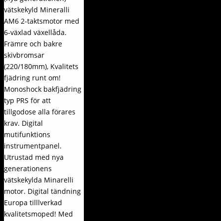
vätskekyld Mineralli
AM6 2-taktsmotor med
6-växlad växellåda.
Främre och bakre
skivbromsar
(220/180mm), Kvalitets
fjädring runt om!
Monoshock bakfjädring
typ PRS för att
tillgodose alla förares
krav. Digital
mutifunktions
instrumentpanel.
Utrustad med nya
generationens
vätskekylda Minarelli
motor. Digital tändning
Europa tilllverkad
kvalitetsmoped! Med