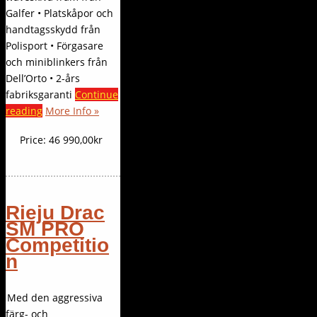
Galfer • Platskåpor och
handtagsskydd från
Polisport • Förgasare
och miniblinkers från
Dell’Orto • 2-års
fabriksgaranti
Continue
reading
More Info »
Price:
46 990,00kr
Rieju Drac
SM PRO
Competitio
n
Med den aggressiva
färg- och