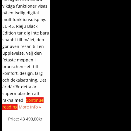
viktiga funktioner visas
på en tydlig digital
multifunktionsdisplay.
EU-45. Rieju Black
Edition tar dig inte bara
snabbt till målet, den
gör även resan till en
upplevelse. Välj den
fetaste moppen i
branschen sett till
komfort, design, färg
och dekalsättning. Det
är därför detta är
supermotarden att
räkna med!
Continue
reading
More Info »
Price:
43 490,00kr