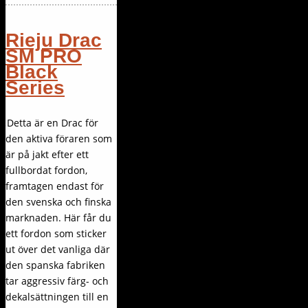
Rieju Drac
SM PRO
Black
Series
Detta är en Drac för
den aktiva föraren som
är på jakt efter ett
fullbordat fordon,
framtagen endast för
den svenska och finska
marknaden. Här får du
ett fordon som sticker
ut över det vanliga där
den spanska fabriken
tar aggressiv färg- och
dekalsättningen till en