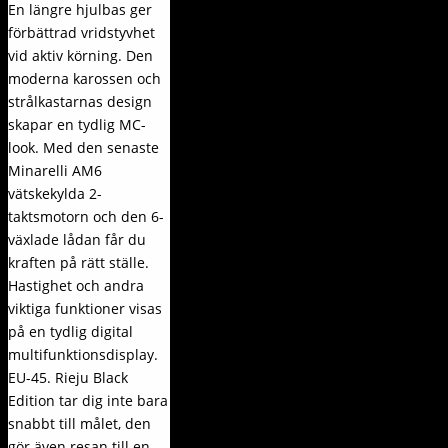
En längre hjulbas ger
förbättrad vridstyvhet
vid aktiv körning. Den
moderna karossen och
strålkastarnas design
skapar en tydlig MC-
look. Med den senaste
Minarelli AM6
vätskekylda 2-
taktsmotorn och den 6-
växlade lådan får du
kraften på rätt ställe.
Hastighet och andra
viktiga funktioner visas
på en tydlig digital
multifunktionsdisplay.
EU-45. Rieju Black
Edition tar dig inte bara
snabbt till målet, den
gör även resan till en