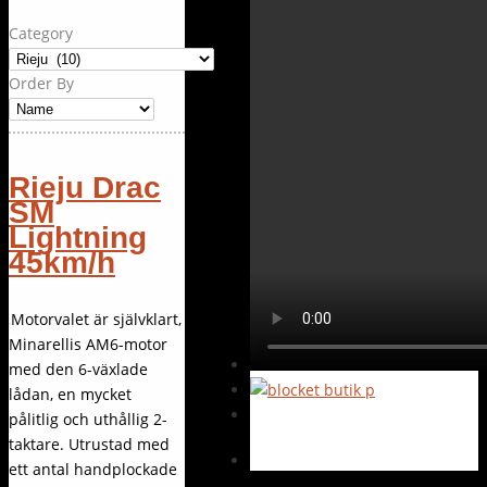
Category
Order By
Rieju Drac
SM
Lightning
45km/h
Motorvalet är självklart,
Minarellis AM6-motor
med den 6-växlade
lådan, en mycket
pålitlig och uthållig 2-
taktare. Utrustad med
ett antal handplockade