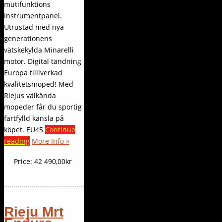
mutifunktions
instrumentpanel.
Utrustad med nya
generationens
vätskekylda Minarelli
motor. Digital tändning
Europa tilllverkad
kvalitetsmoped! Med
Riejus välkända
mopeder får du sportig
fartfylld känsla på
köpet. EU45
Continue
reading
More Info »
Price:
42 490,00kr
Rieju Mrt