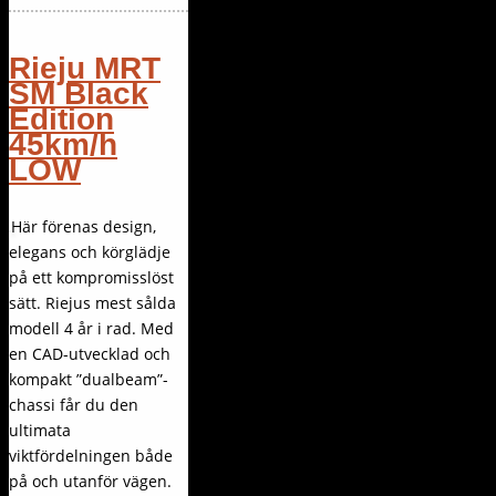
Rieju MRT
SM Black
Edition
45km/h
LOW
Här förenas design,
elegans och körglädje
på ett kompromisslöst
sätt. Riejus mest sålda
modell 4 år i rad. Med
en CAD-utvecklad och
kompakt ”dualbeam”-
chassi får du den
ultimata
viktfördelningen både
på och utanför vägen.