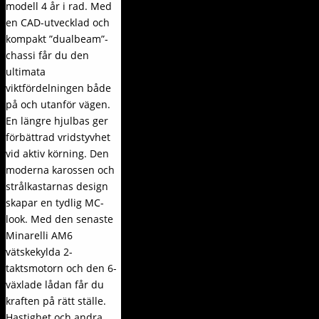
modell 4 år i rad. Med
en CAD-utvecklad och
kompakt ”dualbeam”-
chassi får du den
ultimata
viktfördelningen både
på och utanför vägen.
En längre hjulbas ger
förbättrad vridstyvhet
vid aktiv körning. Den
moderna karossen och
strålkastarnas design
skapar en tydlig MC-
look. Med den senaste
Minarelli AM6
vätskekylda 2-
taktsmotorn och den 6-
växlade lådan får du
kraften på rätt ställe.
Hastighet och andra