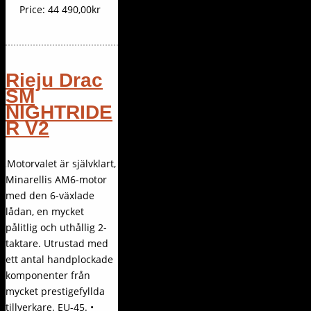
Price:
44 490,00kr
Rieju Drac
SM
NIGHTRIDE
R V2
Motorvalet är självklart,
Minarellis AM6-motor
med den 6-växlade
lådan, en mycket
pålitlig och uthållig 2-
taktare. Utrustad med
ett antal handplockade
komponenter från
mycket prestigefyllda
tillverkare. EU-45. •