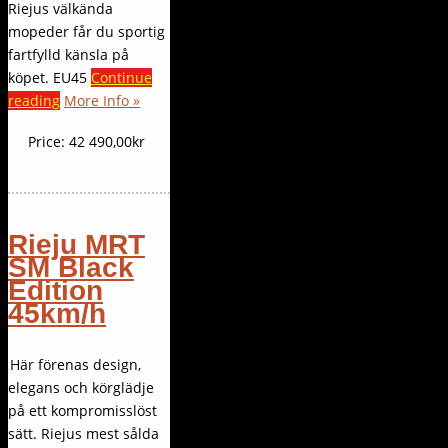
Riejus välkända
mopeder får du sportig
fartfylld känsla på
köpet. EU45
Continue
reading
More Info »
Price:
42 490,00kr
Rieju MRT
SM Black
Edition
45km/h
Här förenas design,
elegans och körglädje
på ett kompromisslöst
sätt. Riejus mest sålda