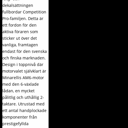
dekalsättningen
fullbordar Competition
Pro-familjen. Detta är
ett fordon för den
aktiva föraren som
sticker ut över det
vanliga, framtagen
endast för den svenska
och finska marknaden.
Design i toppnivå där
motorvalet självklart är
Minarellis AM6-motor
med den 6-växlade
lådan, en mycket
pålitlig och uthållig 2-
taktare. Utrustad med
ett antal handplockade
komponenter från
prestigefyllda