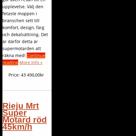
upplevelse. Välj den
fetaste moppen i
branschen sett till
komfort, design, färg
och dekalsättning. Det
är därför detta är
supermotarden att
räkna med!
Continue
reading
More Info »
Price:
43 490,00kr
Rieju Mrt
Super
Motard röd
45km/h