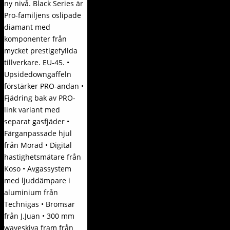
ny nivå. Black Series är
Pro-familjens oslipade
diamant med
komponenter från
mycket prestigefyllda
tillverkare. EU-45. •
Upsidedowngaffeln
förstärker PRO-andan •
Fjädring bak av PRO-
link variant med
separat gasfjäder •
Färganpassade hjul
från Morad • Digital
hastighetsmätare från
Koso • Avgassystem
med ljuddämpare i
aluminium från
Technigas • Bromsar
från J.Juan • 300 mm
waveskiva fram från