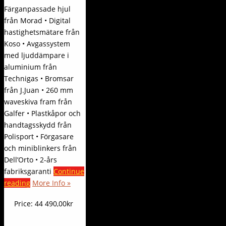
Färganpassade hjul
från Morad • Digital
hastighetsmätare från
Koso • Avgassystem
med ljuddämpare i
aluminium från
Technigas • Bromsar
från J.Juan • 260 mm
waveskiva fram från
Galfer • Plastkåpor och
handtagsskydd från
Polisport • Förgasare
och miniblinkers från
Dell’Orto • 2-års
fabriksgaranti
Continue
reading
More Info »
Price:
44 490,00kr