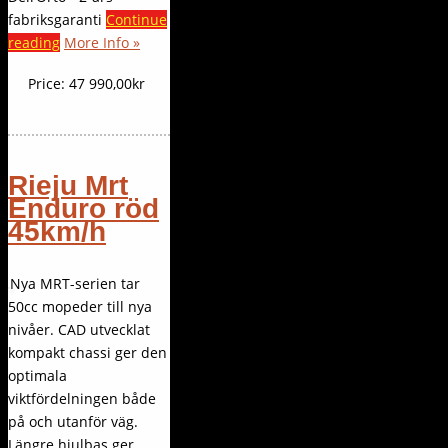
fabriksgaranti
Continue
reading
More Info »
Price:
47 990,00kr
Rieju Mrt
Enduro röd
45km/h
Nya MRT-serien tar
50cc mopeder till nya
nivåer. CAD utvecklat
kompakt chassi ger den
optimala
viktfördelningen både
på och utanför väg.
Längre hjulbas ger