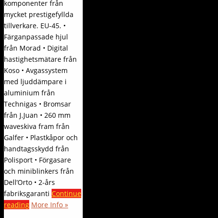
komponenter från
mycket prestigefyllda
tillverkare. EU-45. •
Färganpassade hjul
från Morad • Digital
hastighetsmätare från
Koso • Avgassystem
med ljuddämpare i
aluminium från
Technigas • Bromsar
från J.Juan • 260 mm
waveskiva fram från
Galfer • Plastkåpor och
handtagsskydd från
Polisport • Förgasare
och miniblinkers från
Dell’Orto • 2-års
fabriksgaranti
Continue
reading
More Info »