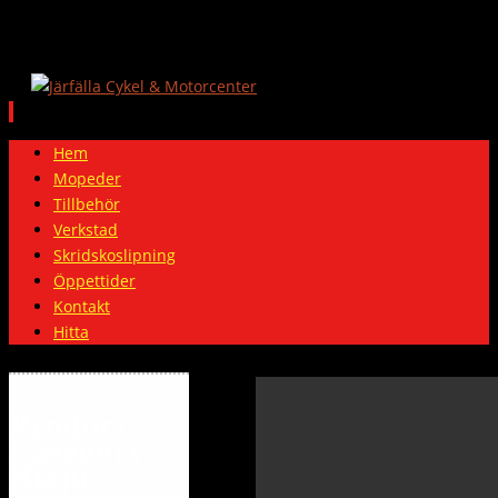
Skip
Hem
to
Mopeder
content
Tillbehör
Verkstad
Skridskoslipning
Öppettider
Kontakt
Hitta
Product
Category:
Rieju