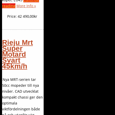
reading
More Info »
Price:
42 490,00kr
Rieju Mrt
Super
Motard
Svart
45km/h
Nya MRT-serien tar
50cc mopeder till nya
nivåer. CAD utvecklat
kompakt chassi ger den
optimala
viktfördelningen både
på och utanför väg.