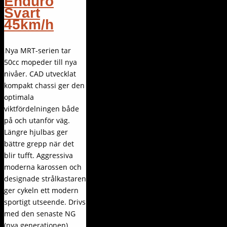
Enduro
Svart
45km/h
Nya MRT-serien tar
50cc mopeder till nya
nivåer. CAD utvecklat
kompakt chassi ger den
optimala
viktfördelningen både
på och utanför väg.
Längre hjulbas ger
bättre grepp när det
blir tufft. Aggressiva
moderna karossen och
designade strålkastaren
ger cykeln ett modern
sportigt utseende. Drivs
med den senaste NG
(nya generationen)