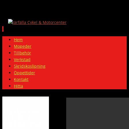
Skip
Hem
to
Mopeder
content
Tillbehör
Verkstad
Skridskoslipning
Öppettider
Kontakt
Hitta
Hjälmvisir
SHIRO
Rökfärgat